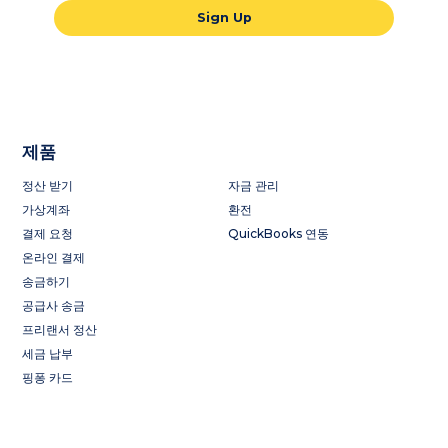
Sign Up
제품
정산 받기
자금 관리
가상계좌
환전
결제 요청
QuickBooks 연동
온라인 결제
송금하기
공급사 송금
프리랜서 정산
세금 납부
핑퐁 카드