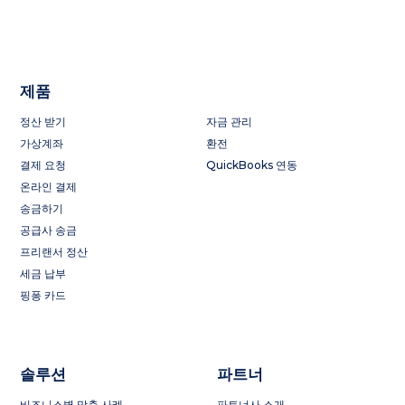
제품
정산 받기
자금 관리
가상계좌
환전
결제 요청
QuickBooks 연동
온라인 결제
송금하기
공급사 송금
프리랜서 정산
세금 납부
핑퐁 카드
솔루션
파트너
비즈니스별 맞춤 사례
파트너사 소개