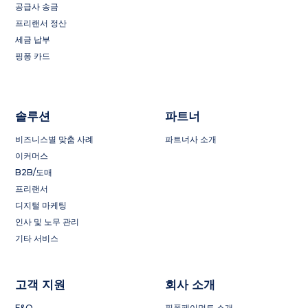
공급사 송금
프리랜서 정산
세금 납부
핑퐁 카드
솔루션
파트너
비즈니스별 맞춤 사례
파트너사 소개
이커머스
B2B/도매
프리랜서
디지털 마케팅
인사 및 노무 관리
기타 서비스
고객 지원
회사 소개
F&Q
핑퐁페이먼트 소개