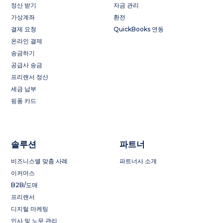
정산 받기
자금 관리
가상계좌
환전
결제 요청
QuickBooks 연동
온라인 결제
송금하기
공급사 송금
프리랜서 정산
세금 납부
핑퐁 카드
솔루션
파트너
비즈니스별 맞춤 사례
파트너사 소개
이커머스
B2B/도매
프리랜서
디지털 마케팅
인사 및 노무 관리