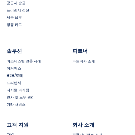
공급사 송금
프리랜서 정산
세금 납부
핑퐁 카드
솔루션
파트너
비즈니스별 맞춤 사례
파트너사 소개
이커머스
B2B/도매
프리랜서
디지털 마케팅
인사 및 노무 관리
기타 서비스
고객 지원
회사 소개
F&Q
핑퐁페이먼트 소개