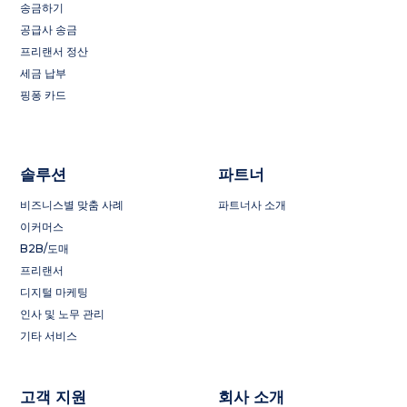
송금하기
공급사 송금
프리랜서 정산
세금 납부
핑퐁 카드
솔루션
파트너
비즈니스별 맞춤 사례
파트너사 소개
이커머스
B2B/도매
프리랜서
디지털 마케팅
인사 및 노무 관리
기타 서비스
고객 지원
회사 소개