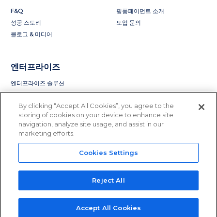
F&Q
핑퐁페이먼트 소개
성공 스토리
도입 문의
블로그 & 미디어
엔터프라이즈
엔터프라이즈 솔루션
By clicking “Accept All Cookies”, you agree to the
storing of cookies on your device to enhance site
navigation, analyze site usage, and assist in our
marketing efforts.
Cookies Settings
Privacy Policy
Terms of Service
License and Regulation
Do Not Sell or Share My Information
Reject All
© 2015 - 2023 PingPong Global Solutions Inc. All rights reserved.
PingPong Global Solution Inc is licensed to operate in
41 states
in the
US.
Accept All Cookies