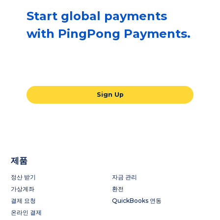
Start global payments
with PingPong Payments.
Our all-in-one global payments solution
will take your business to the next level.
Sign Up
제품
정산 받기
자금 관리
가상계좌
환전
결제 요청
QuickBooks 연동
온라인 결제