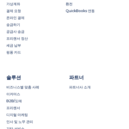
가상계좌
환전
결제 요청
QuickBooks 연동
온라인 결제
송금하기
공급사 송금
프리랜서 정산
세금 납부
핑퐁 카드
솔루션
파트너
비즈니스별 맞춤 사례
파트너사 소개
이커머스
B2B/도매
프리랜서
디지털 마케팅
인사 및 노무 관리
기타 서비스