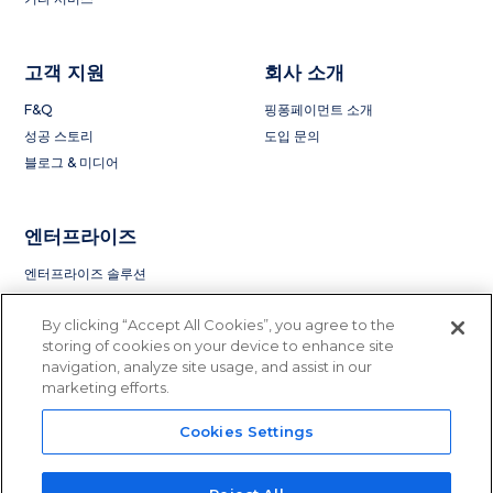
고객 지원
회사 소개
F&Q
핑퐁페이먼트 소개
성공 스토리
도입 문의
블로그 & 미디어
엔터프라이즈
엔터프라이즈 솔루션
By clicking “Accept All Cookies”, you agree to the
storing of cookies on your device to enhance site
navigation, analyze site usage, and assist in our
marketing efforts.
Cookies Settings
Privacy Policy
Terms of Service
License and Regulation
Do Not Sell or Share My Information