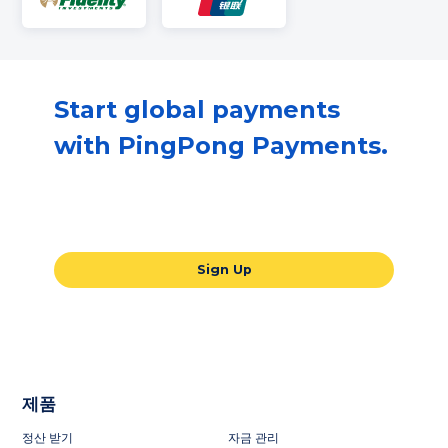
Start global payments
with PingPong Payments.
Our all-in-one global payments solution
will take your business to the next level.
Sign Up
제품
정산 받기
자금 관리