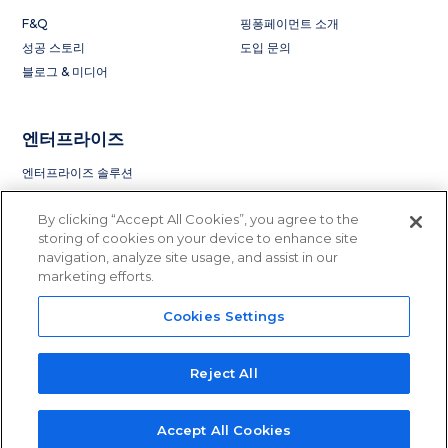
F&Q
핑퐁페이먼트 소개
성공 스토리
도입 문의
블로그 & 미디어
엔터프라이즈
엔터프라이즈 솔루션
By clicking “Accept All Cookies”, you agree to the
storing of cookies on your device to enhance site
navigation, analyze site usage, and assist in our
marketing efforts.
Cookies Settings
Privacy Policy
Terms of Service
License and Regulation
Do Not Sell or Share My Information
Reject All
© 2015 - 2023 PingPong Global Solutions Inc. All rights reserved.
PingPong Global Solution Inc is licensed to operate in
41 states
in the
US.
Accept All Cookies