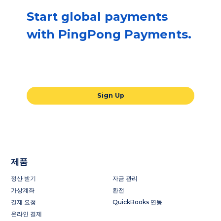
Start global payments
with PingPong Payments.
Our all-in-one global payments solution
will take your business to the next level.
Sign Up
제품
정산 받기
자금 관리
가상계좌
환전
결제 요청
QuickBooks 연동
온라인 결제