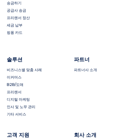
송금하기
공급사 송금
프리랜서 정산
세금 납부
핑퐁 카드
솔루션
파트너
비즈니스별 맞춤 사례
파트너사 소개
이커머스
B2B/도매
프리랜서
디지털 마케팅
인사 및 노무 관리
기타 서비스
고객 지원
회사 소개